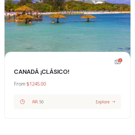
2
CANADÁ ¡CLÁSICO!
From
$
1245.00
50
Explore