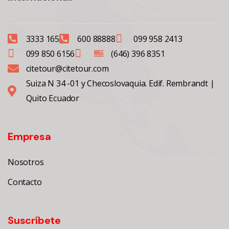
3333 165
600 88888
099 958 2413
099 850 6156
(646) 396 8351
citetour@citetour.com
Suiza N 34 -01 y Checoslovaquia. Edif. Rembrandt |
Quito Ecuador
Empresa
Nosotros
Contacto
Suscríbete