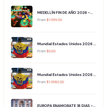
MEDELLÍN FIN DE AÑO 2026 -
2027
From
$
1099.00
Mundial Estados Unidos 2026 -
Primera Fase 13 ciudades - 18
From
$
0.00
Noches, 19 Días, 3 Partidos
Mundial Estados Unidos 2026 -
Primera Fase 11 ciudades,
From
$
10980.00
Paquete Completo. 15 Noches,
16 Días, 3 Partidos.
EUROPA ENAMORATE 18 DIAS -