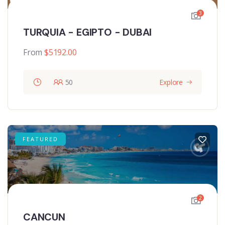
3
TURQUIA - EGIPTO - DUBAI
From
$
5192.00
50
Explore
FEATURED
2
CANCUN