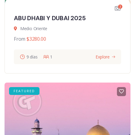
3
ABU DHABI Y DUBAI 2025
Medio Oriente
From
$
3280.00
9 días
1
Explore
FEATURED