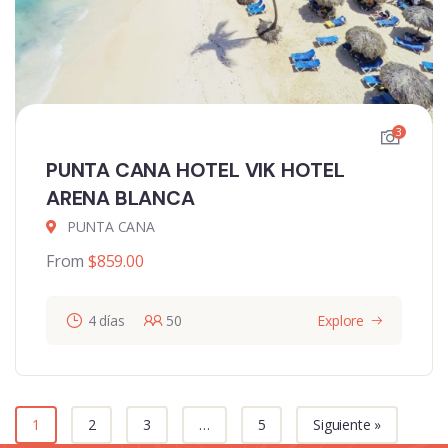
3
PUNTA CANA HOTEL VIK HOTEL
ARENA BLANCA
PUNTA CANA
From
$
859.00
4 días
50
Explore
1
2
3
…
5
Siguiente »