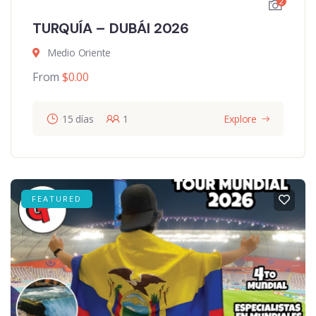
2
TURQUÍA – DUBÁI 2026
Medio Oriente
From
$
0.00
15 días
1
Explore
FEATURED