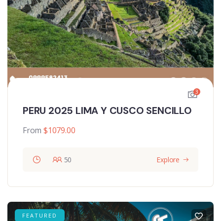
3
PERU 2025 LIMA Y CUSCO SENCILLO
From
$
1079.00
50
Explore
FEATURED