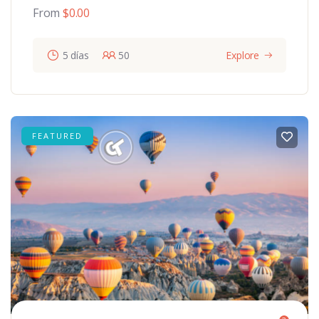
From
$
0.00
5 días
50
Explore
FEATURED