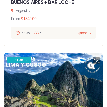
BUENOS AIRES + BARILOCHE
Argentina
From
$
1849.00
7 días
50
Explore
FEATURED