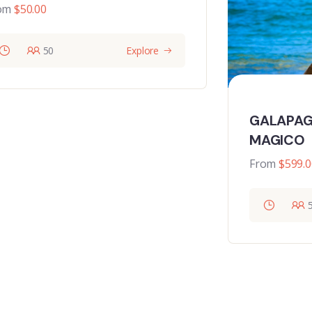
om
$
50.00
50
Explore
GALAPAG
MAGICO
From
$
599.0