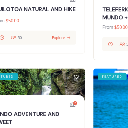
UILOTOA NATURAL AND HIKE
TELEFERI
MUNDO +
om
$
50.00
From
$
50.00
50
Explore
ATURED
FEATURED
2
INDO ADVENTURE AND
WEET