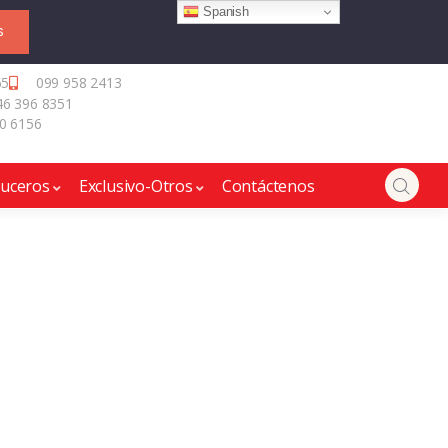
Spanish
S
65
099 958 2413
46 396 8351
0 6156
ruceros
Exclusivo-Otros
Contáctenos