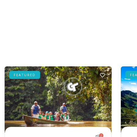
FEATURED
FE
2