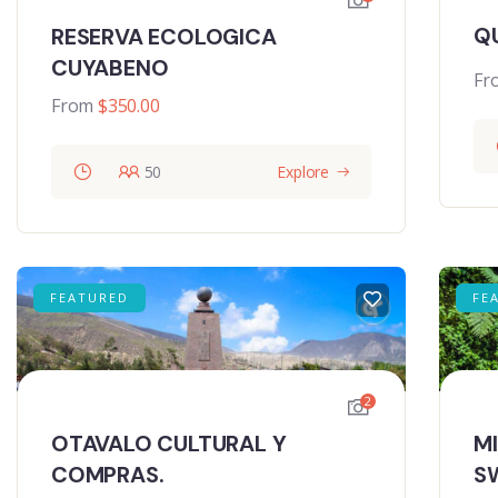
Q
RESERVA ECOLOGICA
CUYABENO
Fr
From
$
350.00
50
Explore
FEATURED
FE
2
OTAVALO CULTURAL Y
M
COMPRAS.
S