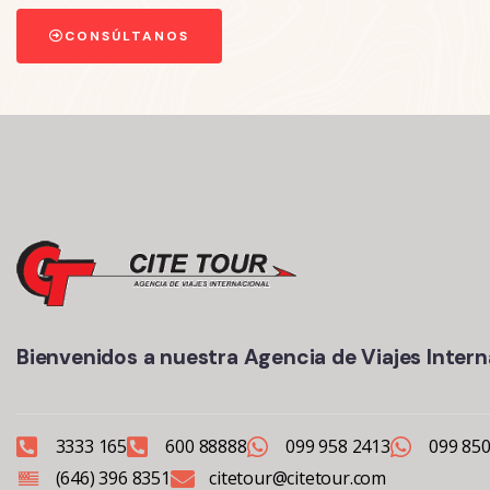
CONSÚLTANOS
Bienvenidos a nuestra Agencia de Viajes Intern
3333 165
600 88888
099 958 2413
099 850
(646) 396 8351
citetour@citetour.com