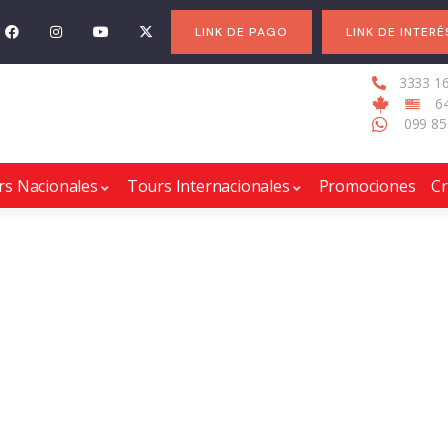
LINK DE PAGO
LINK DE INTERÉ
3333 1
6
099 85
rs Nacionales
Tours Internacionales
Promociones
C
o & Ciudades
nico de experiencias turísticas mágicas.