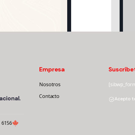
Empresa
Suscríbe
Nosotros
[sibwp_form
Contacto
acional.
Acepto to
 6156