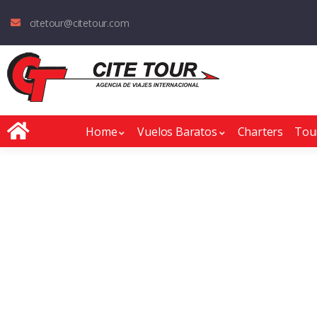
citetour@citetour.com
Home
Vuelos Baratos
Charters
Tou
Quit
Disfruta un aba