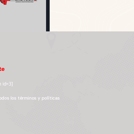
te
 id=3]
dos los términos y políticas