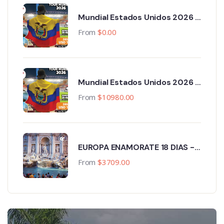
Mundial Estados Unidos 2026 -
Primera Fase 13 ciudades - 18
From
$
0.00
Noches, 19 Días, 3 Partidos
Mundial Estados Unidos 2026 -
Primera Fase 11 ciudades,
From
$
10980.00
Paquete Completo. 15 Noches,
16 Días, 3 Partidos.
EUROPA ENAMORATE 18 DIAS -
GRATIS PASEO EN GONDOLA
From
$
3709.00