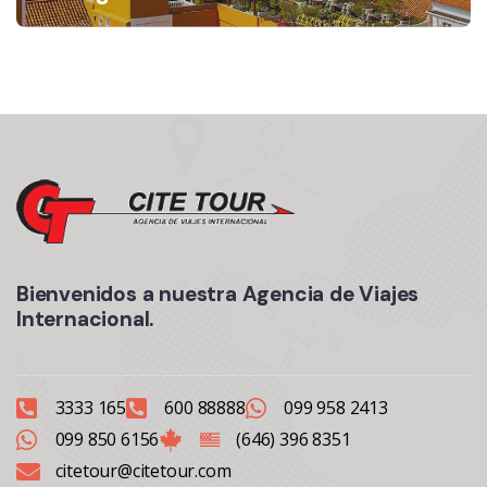
Bienvenidos a nuestra Agencia de Viajes
Internacional.
3333 165
600 88888
099 958 2413
099 850 6156
(646) 396 8351
citetour@citetour.com