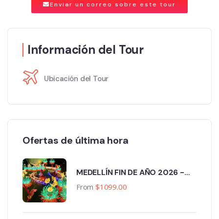
Enviar un correo sobre este tour
Información del Tour
Ubicación del Tour
Ofertas de última hora
MEDELLÍN FIN DE AÑO 2026 -
2027
From
$
1099.00