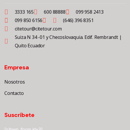
3333 165
600 88888
099 958 2413
099 850 6156
(646) 396 8351
citetour@citetour.com
Suiza N 34 -01 y Checoslovaquia. Edif. Rembrandt |
Quito Ecuador
Empresa
Nosotros
Contacto
Suscríbete
[sibwp_form id=3]