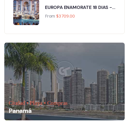
EUROPA ENAMORATE 18 DIAS -
GRATIS PASEO EN GONDOLA
From
$
3709.00
Ciudad • Playa • Compras
Panamá