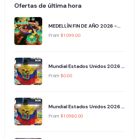
Ofertas de última hora
MEDELLÍN FIN DE AÑO 2026 -
2027
From
$
1099.00
Mundial Estados Unidos 2026 -
Primera Fase 13 ciudades - 18
From
$
0.00
Noches, 19 Días, 3 Partidos
Mundial Estados Unidos 2026 -
Primera Fase 11 ciudades,
From
$
10980.00
Paquete Completo. 15 Noches,
16 Días, 3 Partidos.