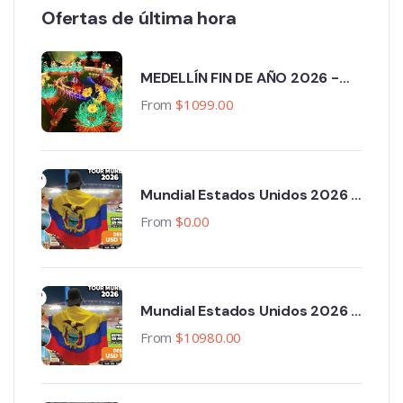
Ofertas de última hora
MEDELLÍN FIN DE AÑO 2026 -
2027
From
$
1099.00
Mundial Estados Unidos 2026 -
Primera Fase 13 ciudades - 18
From
$
0.00
Noches, 19 Días, 3 Partidos
Mundial Estados Unidos 2026 -
Primera Fase 11 ciudades,
From
$
10980.00
Paquete Completo. 15 Noches,
16 Días, 3 Partidos.