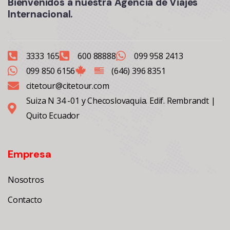
Bienvenidos a nuestra Agencia de Viajes
Internacional.
3333 165
600 88888
099 958 2413
099 850 6156
(646) 396 8351
citetour@citetour.com
Suiza N 34 -01 y Checoslovaquia. Edif. Rembrandt |
Quito Ecuador
Empresa
Nosotros
Contacto