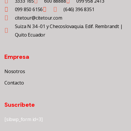
3333 165
600 88888
099 958 2413
099 850 6156
(646) 396 8351
citetour@citetour.com
Suiza N 34 -01 y Checoslovaquia. Edif. Rembrandt |
Quito Ecuador
Empresa
Nosotros
Contacto
Suscríbete
[sibwp_form id=3]