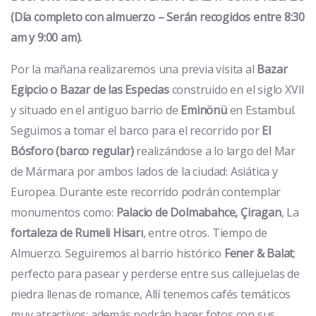
(Día completo con almuerzo – Serán recogidos entre 8:30
am y 9:00 am).
Por la mañana realizaremos una previa visita al
Bazar
Egipcio o Bazar de las Especias
construido en el siglo XVII
y situado en el antiguo barrio de
Eminönü
en Estambul.
Seguimos a tomar el barco para el recorrido por
El
Bósforo (barco regular)
realizándose a lo largo del Mar
de Mármara por ambos lados de la ciudad: Asiática y
Europea. Durante este recorrido podrán contemplar
monumentos como:
Palacio de Dolmabahce, Çiragan
, La
fortaleza de Rumeli Hisarı
, entre otros. Tiempo de
Almuerzo. Seguiremos al barrio histórico
Fener & Balat
;
perfecto para pasear y perderse entre sus callejuelas de
piedra llenas de romance, Allí tenemos cafés temáticos
muy atractivos; además podrán hacer fotos con sus