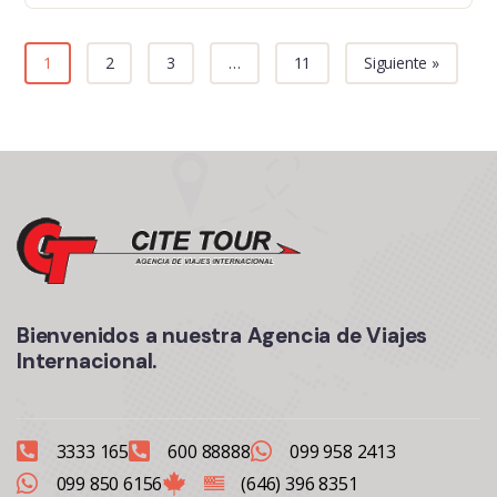
1
2
3
…
11
Siguiente »
Bienvenidos a nuestra Agencia de Viajes
Internacional.
3333 165
600 88888
099 958 2413
099 850 6156
(646) 396 8351