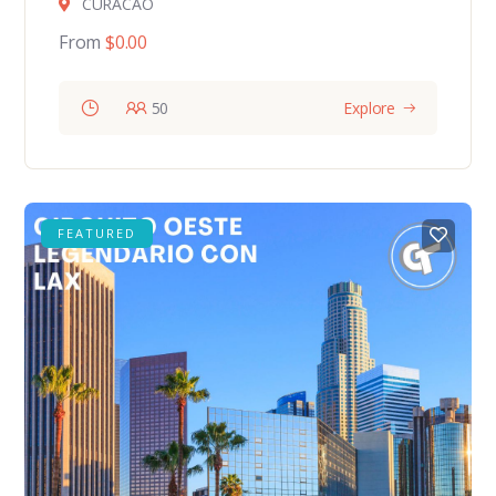
CURACAO
From
$
0.00
50
Explore
FEATURED