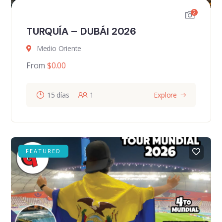
2
TURQUÍA – DUBÁI 2026
Medio Oriente
From
$
0.00
15 días
1
Explore
FEATURED