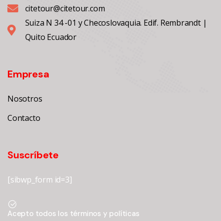
citetour@citetour.com
Suiza N 34 -01 y Checoslovaquia. Edif. Rembrandt |
Quito Ecuador
Empresa
Nosotros
Contacto
Suscríbete
[sibwp_form id=3]
Acepto todos los términos y políticas