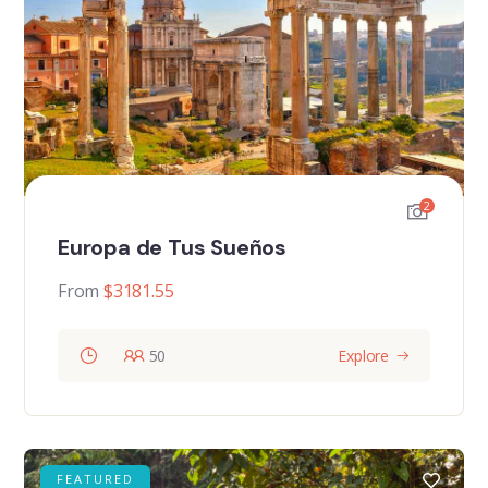
2
Europa de Tus Sueños
From
$
3181.55
50
Explore
FEATURED