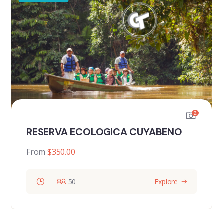
2
RESERVA ECOLOGICA CUYABENO
From
$
350.00
50
Explore